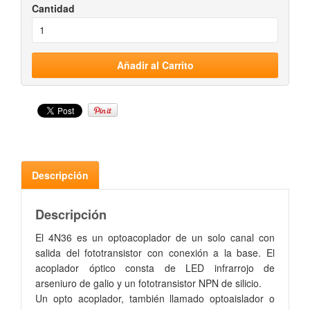
Cantidad
Descripción
Descripción
El
4N36
es un
o
ptoacoplador
de un solo canal con
salida del fototransistor
con
conexión a la base
.
El
acoplador óptico
consta de
LED infrarrojo
de
arseniuro de galio
y
un
fototransistor
NPN de silicio
.
Un opto acoplador, también llamado optoaislador o