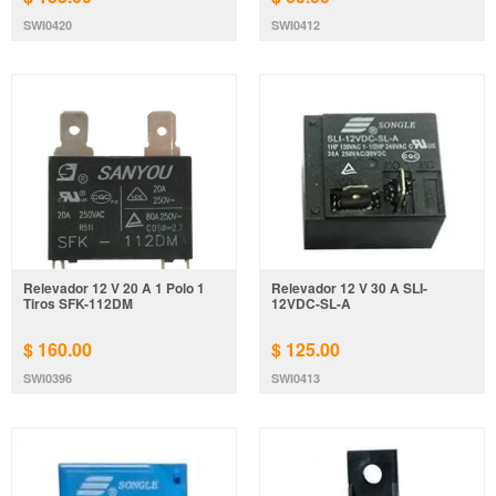
SWI0420
SWI0412
Relevador 12 V 20 A 1 Polo 1
Relevador 12 V 30 A SLI-
Tiros SFK-112DM
12VDC-SL-A
$ 160.00
$ 125.00
SWI0396
SWI0413