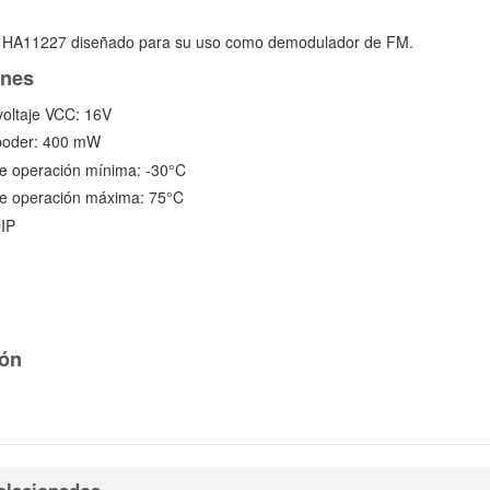
do HA11227 diseñado para su uso como demodulador de FM.
ones
voltaje VCC: 16V
 poder: 400 mW
e operación mínima: -30°C
e operación máxima: 75°C
IP
ón
elacionados