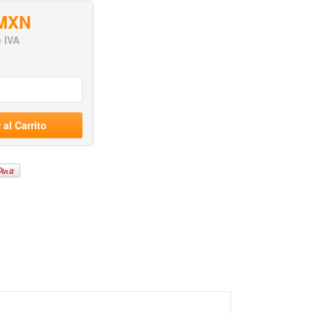
 MXN
e IVA