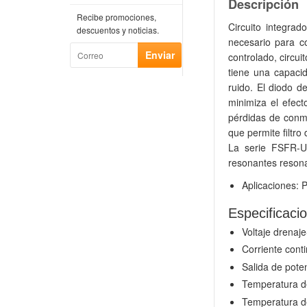
Descripción
Recibe promociones,
Circuito integr
descuentos y noticias.
necesario para co
controlado, circui
t
iene una capaci
ruido
.
El diodo d
minimiza el efec
pérdidas de conm
que permite
filtr
La serie FSFR-U
resonantes reson
Aplicaciones: 
Especificaci
Voltaje drenaj
Corriente cont
Salida de pot
Temperatura d
Temperatura d