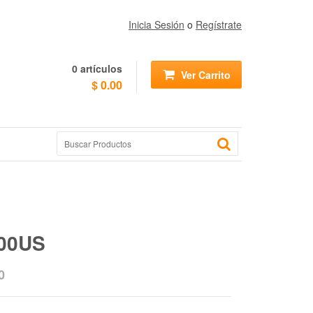
Inicia Sesión
o
Regístrate
0
artículos
Ver Carrito
$ 0.00
00US
0