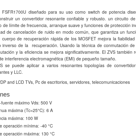
ado FSFR1700U diseñado para su uso como switch de potencia dis
nstruir un convertidor resonante confiable y robusto.
un circuito d
to de límite de frecuencia, arranque suave y
funciones de protección i
dad de cancelación de ruido en modo común,
que garantiza un func
e cuerpo de recuperación rápida de los MOSFET
mejora la fiabilida
to inverso de la recuperación. Usando la técnica de conmutación de 
utación y
la eficiencia se mejora significativamente.
El ZVS también
o de interferencia electromagnética (EMI) de pequeño tamaño.
S se puede aplicar a varios resonantes
topologías de convertido
antes y LLC.
PDP and LCD TVs, Pc de escritorios, servidores, telecomunicaciones
ones
e-fuente máximo Vds: 500 V
inua máxima (Tc=25°C): 6 A
encia máxima: 100 W
e operación mínima: -40 °C
e operación máxima: 130 °C