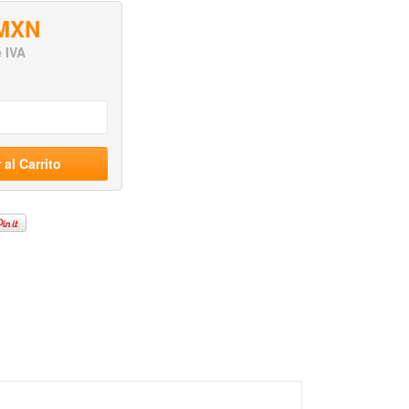
 MXN
e IVA