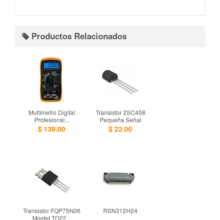
Productos Relacionados
Multí­metro Digital
Transistor 2SC458
Profesional...
Pequeña Señal
$ 139.00
$ 22.00
Transistor FQP75N06
RSN312H24
Mosfet TO22...